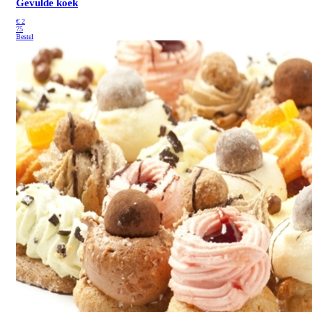
Gevulde koek
€
2
75
Bestel