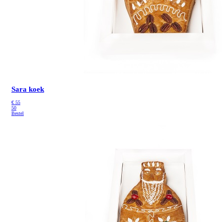
Sara koek
€
55
50
Bestel