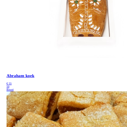
Abraham koek
€
55
50
Bestel