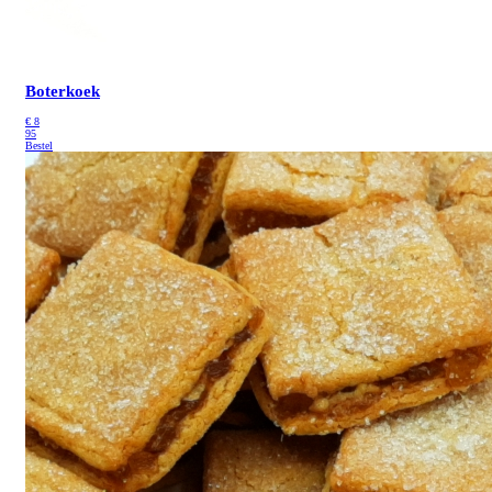
Boterkoek
€
8
95
Bestel