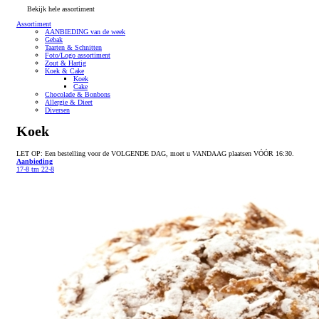
Bekijk hele assortiment
Assortiment
AANBIEDING van de week
Gebak
Taarten & Schnitten
Foto/Logo assortiment
Zout & Hartig
Koek & Cake
Koek
Cake
Chocolade & Bonbons
Allergie & Dieet
Diversen
Koek
LET OP: Een bestelling voor de VOLGENDE DAG, moet u VANDAAG plaatsen VÓÓR 16:30.
Aanbieding
17-8 tm 22-8