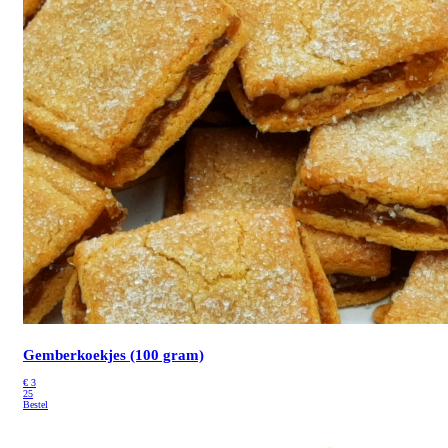
Gemberkoekjes (100 gram)
€
3
25
Bestel