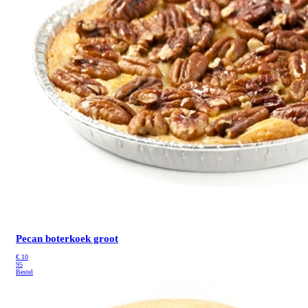
Pecan boterkoek groot
€
10
95
Bestel