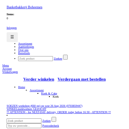
Banketbakkerij Boheemen
Items:
0
Inloggen
☰
Assortiment
Aanbiedingen
Over ons
Bestelinfo
Zoeken
Menu
Account
Winkelwagen
Verder winkelen
Verdergaan met bestellen
Home
Assortiment
Koek & Cake
Koek
SOEZEN workshop (€60 pp) op woe 26 Aug 2026 (0703859447)
WINKELmedewerkers GEZOCHT
!!! ATTENTION - for NEXT-DAY delivery, ORDER today before 16:30 - ATTENTION !!!
Zoeken
Postcodecheck