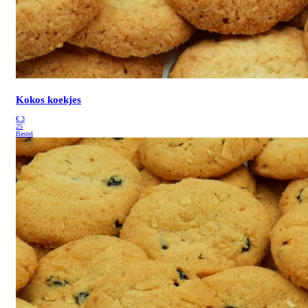
Kokos koekjes
€
3
25
Bestel