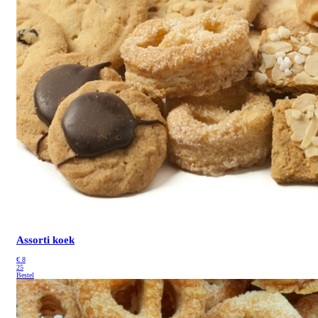
Assorti koek
€
8
25
Bestel