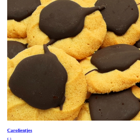
Carolientjes
€
3