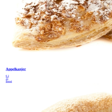
Appelkanjer
€
2
25
Bestel