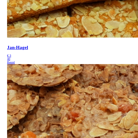
Jan-Hagel
€
3
40
Bestel