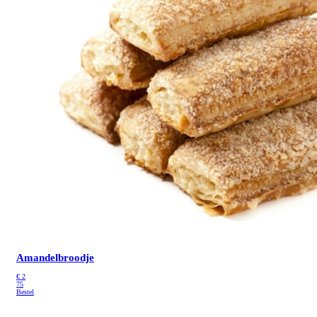
Amandelbroodje
€
2
75
Bestel