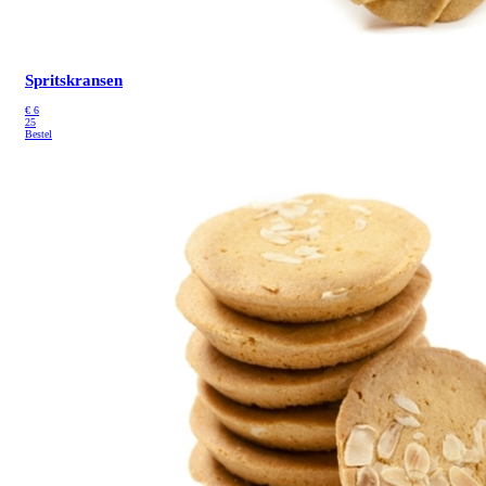
Spritskransen
€
6
25
Bestel