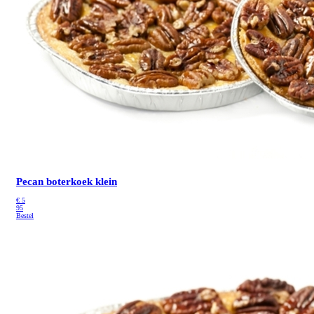
Pecan boterkoek klein
€
5
95
Bestel