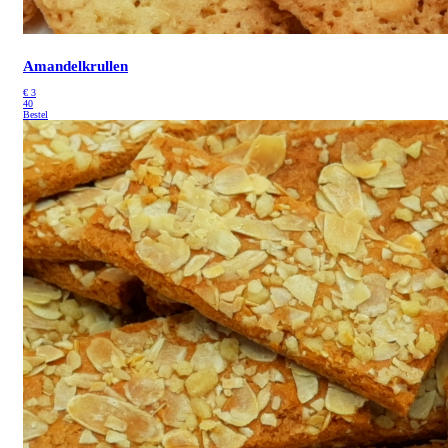
Amandelkrullen
€
3
40
Bestel