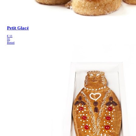
Petit Glacé
€
11
95
Bestel