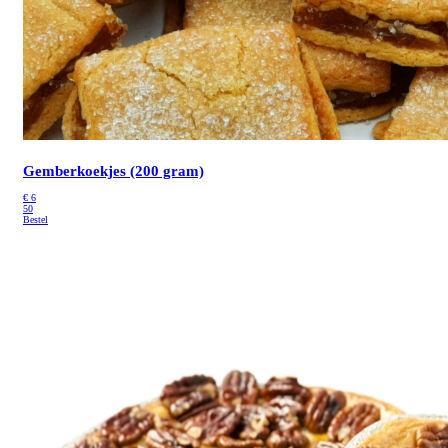
Gemberkoekjes (200 gram)
€
6
50
Bestel