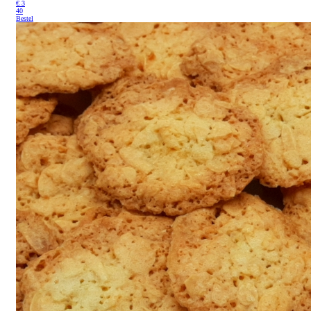
€
3
40
Bestel