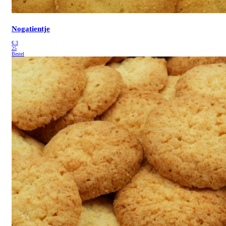
Nogatientje
€
3
25
Bestel