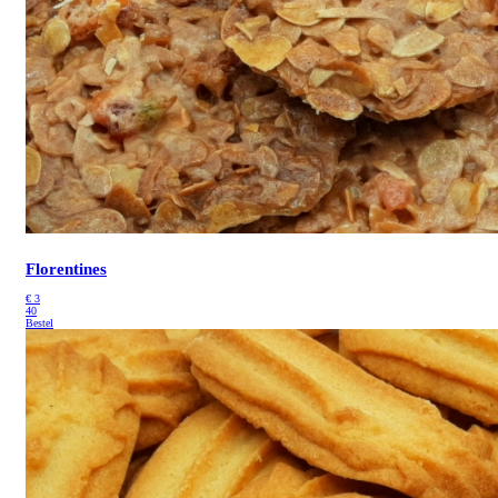
Florentines
€
3
40
Bestel