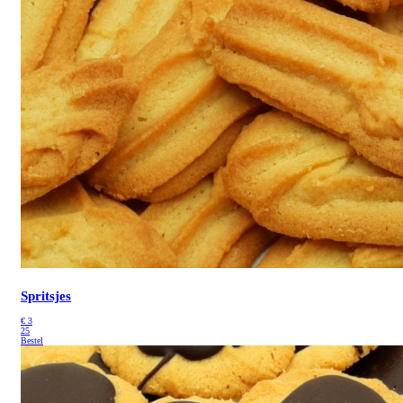
Spritsjes
€
3
25
Bestel