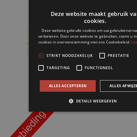
Deze website maakt gebruik va
cookies.
Deze website gebruikt cookies om uw gebruikerserva
verbeteren. Door onze website te gebruiken, stemt u in
cookies in overeenstemming met ons Cookiebeleid.
Lee
STRIKT NOODZAKELIJK
PRESTATIE
TARGETING
FUNCTIONEEL
ALLES ACCEPTEREN
ALLES AFWIJZ
DETAILS WEERGEVEN
Strikt noodzakelijk
Prestatie
Targeting
Funct
Strikt noodzakelijke cookies maken de kernfunctionaliteiten v