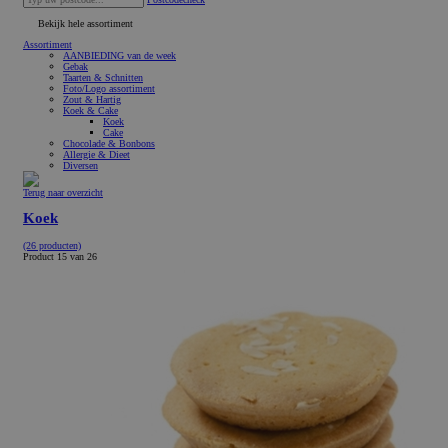
Bekijk hele assortiment
Assortiment
AANBIEDING van de week
Gebak
Taarten & Schnitten
Foto/Logo assortiment
Zout & Hartig
Koek & Cake
Koek
Cake
Chocolade & Bonbons
Allergie & Dieet
Diversen
Terug naar overzicht
Koek
(26 producten)
Product 15 van 26