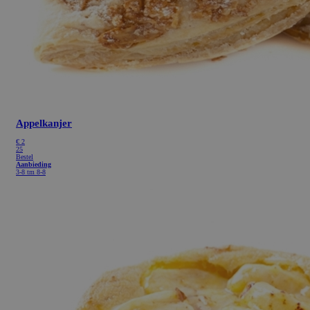
Appelkanjer
€
2
25
Bestel
Aanbieding
3-8 tm 8-8