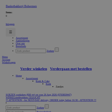
Banketbakkerij Boheemen
Items:
0
Inloggen
☰
Assortiment
Aanbiedingen
Over ons
Bestelinfo
Zoeken
Menu
Account
Winkelwagen
Verder winkelen
Verdergaan met bestellen
Home
Assortiment
Koek & Cake
Koek
Zandjes
SOEZEN workshop (€60 pp) op woe 26 Aug 2026 (0703859447)
WINKELmedewerkers GEZOCHT
!!! ATTENTION - for NEXT-DAY delivery, ORDER today before 16:30 - ATTENTION !!!
Zoeken
Postcodecheck