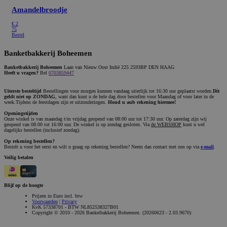
Amandelbroodje
€
2
75
Bestel
Banketbakkerij Boheemen
Banketbakkerij Boheemen
Laan van Nieuw Oost Indië 225 2593BP DEN HAAG
Heeft u vragen?
Bel
0703859447
Uiterste besteltijd
Bestellingen voor morgen kunnen vandaag uiterlijk tot 16:30 uur geplaatst worden.
Dit
geldt niet op ZONDAG
, want dan kunt u de hele dag door bestellen voor Maandag of voor later in de
week.Tijdens de feestdagen zijn er uitzonderingen.
Houd u aub rekening hiermee!
Openingstijden
Onze winkel is van maandag t/m vrijdag geopend van 08:00 uur tot 17:30 uur. Op zaterdag zijn wij
geopend van 08:00 tot 16:00 uur. De winkel is op zondag gesloten. Via
de WEBSHOP
kunt u wel
dagelijks bestellen (inclusief zondag).
Op rekening bestellen?
Bestelt u voor het eerst en wilt u graag op rekening bestellen? Neem dan contact met ons op via
e-mail
.
Veilig betalen
Blijf op de hoogte
Prijzen in Euro incl. btw
Voorwaarden
|
Privacy
KvK 57338701 - BTW NL852538327B01
Copyright © 2010 - 2026 Banketbakkerij Boheemen. (20260623 - 2.03.9670)