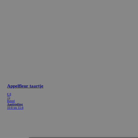
Appelfleur taartje
€
8
75
Bestel
Aanbieding
10-8 tm 15-8