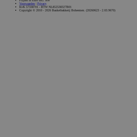
Prijzen in Euro incl. btw
Voorwaarden
|
Privacy
KvK 57338701 - BTW NL852538327B01
Copyright © 2010 - 2026 Banketbakkerij Boheemen. (20260623 - 2.03.9670)