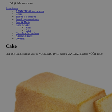
Bekijk hele assortiment
Assortiment
AANBIEDING van de week
Gebak
Taarten & Schnitten
Foto/Logo assortiment
Zout & Hartig
Koek & Cake
Koek
Cake
Chocolade & Bonbons
Allergie & Dieet
Diversen
Cake
LET OP: Een bestelling voor de VOLGENDE DAG, moet u VANDAAG plaatsen VÓÓR 16:30.