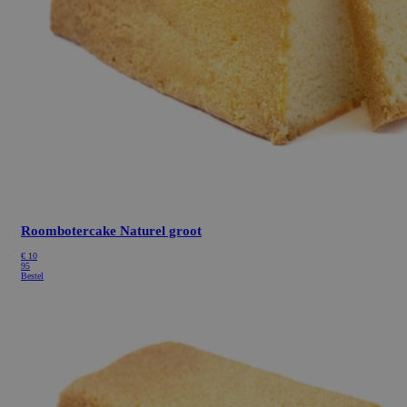
Roombotercake Naturel groot
€
10
95
Bestel