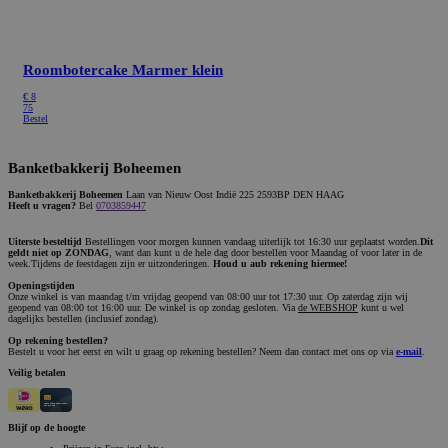
banketbakkerijboheemen.nl
Roombotercake Marmer klein
€
8
75
Bestel
Banketbakkerij Boheemen
Banketbakkerij Boheemen
Laan van Nieuw Oost Indië 225 2593BP DEN HAAG
Heeft u vragen?
Bel
0703859447
Uiterste besteltijd
Bestellingen voor morgen kunnen vandaag uiterlijk tot 16:30 uur geplaatst worden.
Dit
geldt niet op ZONDAG
, want dan kunt u de hele dag door bestellen voor Maandag of voor later in de
week.Tijdens de feestdagen zijn er uitzonderingen.
Houd u aub rekening hiermee!
Openingstijden
Onze winkel is van maandag t/m vrijdag geopend van 08:00 uur tot 17:30 uur. Op zaterdag zijn wij
geopend van 08:00 tot 16:00 uur. De winkel is op zondag gesloten. Via
de WEBSHOP
kunt u wel
dagelijks bestellen (inclusief zondag).
Op rekening bestellen?
Bestelt u voor het eerst en wilt u graag op rekening bestellen? Neem dan contact met ons op via
e-mail
.
Veilig betalen
Blijf op de hoogte