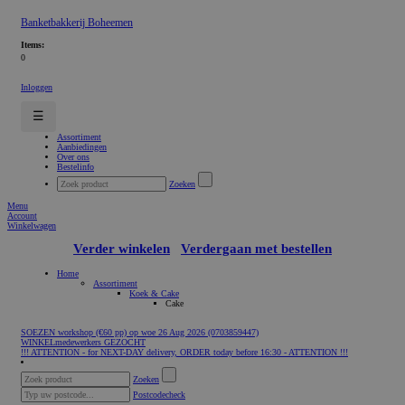
Banketbakkerij Boheemen
Items:
0
Inloggen
☰
Assortiment
Aanbiedingen
Over ons
Bestelinfo
Zoeken
Menu
Account
Winkelwagen
Verder winkelen
Verdergaan met bestellen
Home
Assortiment
Koek & Cake
Cake
SOEZEN workshop (€60 pp) op woe 26 Aug 2026 (0703859447)
WINKELmedewerkers GEZOCHT
!!! ATTENTION - for NEXT-DAY delivery, ORDER today before 16:30 - ATTENTION !!!
Zoeken
Postcodecheck