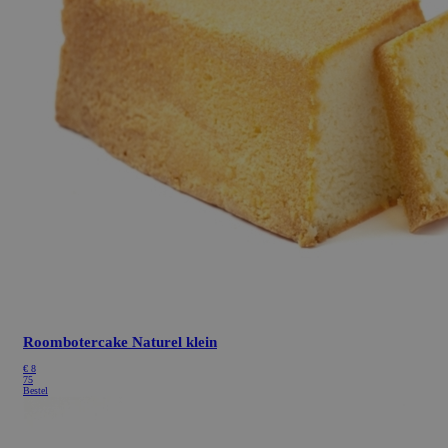
Roombotercake Naturel klein
€
8
75
Bestel