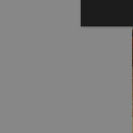
Strikt noodzakelijke cookie
website kan niet goed worde
Naam
Aa
ASP.NET_SessionId
Mi
ba
CookieScriptConsent
Co
ba