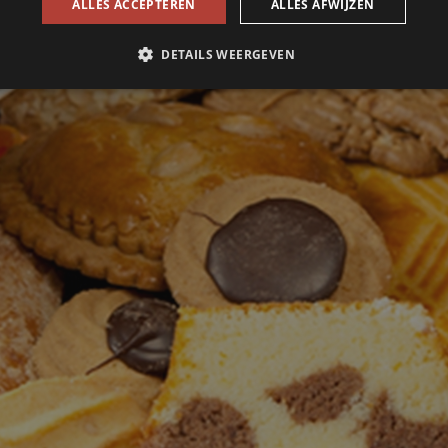
ALLES ACCEPTEREN
ALLES AFWIJZEN
DETAILS WEERGEVEN
Strikt noodzakelijk
Prestatie
Targeting
Functioneel
s maken de kernfunctionaliteiten van de website mogelijk, zoals gebruikersaanmelding
n gebruikt zonder de strikt noodzakelijke cookies.
nbieder / Domein
Vervaldatum
Omschrijving
Sessie
Algemene platform-sessiecookie, gebruik
crosoft Corporation
met Microsoft .NET-technologieën. Wordt
nketbakkerijboheemen.nl
anonieme gebruikerssessie op de server 
okieScript
3 maanden
Deze cookie wordt gebruikt door de Cook
nketbakkerijboheemen.nl
de cookievoorkeuren van bezoekers te o
banner van Cookie-Script.com is noodzake