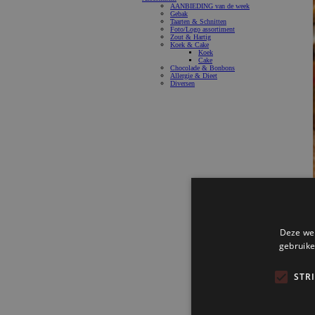
AANBIEDING van de week
Gebak
Taarten & Schnitten
Foto/Logo assortiment
Zout & Hartig
Koek & Cake
Koek
Cake
Chocolade & Bonbons
Allergie & Dieet
Diversen
Deze web
gebruike
STR