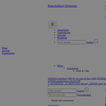
Banketbakkerij Boheemen
☰
Assortiment
Aanbiedingen
Over ons
Bestelinfo
Zoeken
Menu
Account
Winkelwagen
Home
Assortiment
Koek & Cake
SOEZEN workshop (€60 pp) op woe 26 Aug 2026 (0703859
WINKELmedewerkers GEZOCHT
!!! ATTENTION - for NEXT-DAY delivery, ORDER today be
Zoeken
Postcodecheck
Bekijk hele assortiment
Assortiment