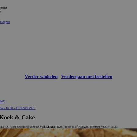
Items:
0
Inloggen
Verder winkelen
Verdergaan met bestellen
447)
fore 16:30 - ATTENTION !!!
Koek & Cake
LET OP: Een bestelling voor de VOLGENDE DAG, moet u VANDAAG plaatsen VÓÓR 16:30.