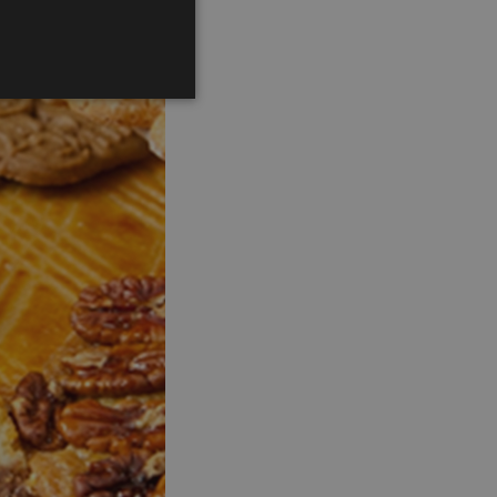
 en accountbeheer. De
t door websites ontwikkeld
 gebruikt om een
te onderhouden.
ie-Script.com-service om
nthouden. De cookie-
lijk om correct te werken.