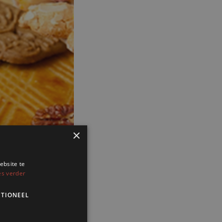
×
ebsite te
es verder
TIONEEL