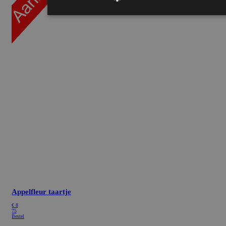
Appelfleur taartje
€
8
75
Bestel