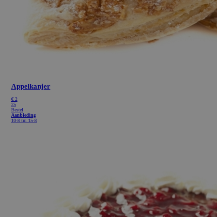
Appelkanjer
€
2
25
Bestel
Aanbieding
10-8 tm 15-8