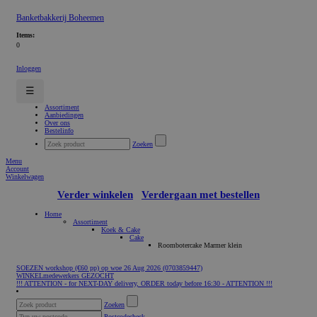
Banketbakkerij Boheemen
Items:
0
Inloggen
☰
Assortiment
Aanbiedingen
Over ons
Bestelinfo
Zoeken
Menu
Account
Winkelwagen
Verder winkelen
Verdergaan met bestellen
Home
Assortiment
Koek & Cake
Cake
Roombotercake Marmer klein
SOEZEN workshop (€60 pp) op woe 26 Aug 2026 (0703859447)
WINKELmedewerkers GEZOCHT
!!! ATTENTION - for NEXT-DAY delivery, ORDER today before 16:30 - ATTENTION !!!
Zoeken
Postcodecheck