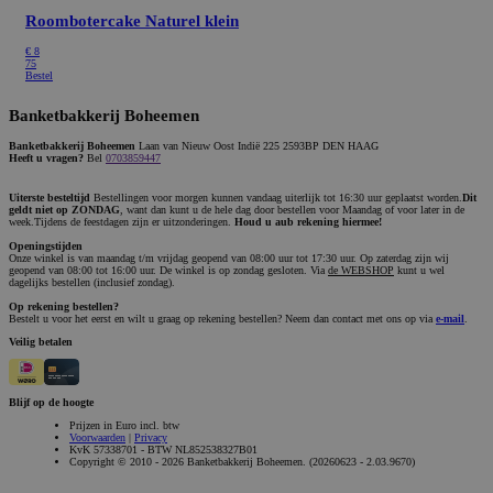
Roombotercake Naturel klein
€
8
75
Bestel
Banketbakkerij Boheemen
Banketbakkerij Boheemen
Laan van Nieuw Oost Indië 225 2593BP DEN HAAG
Heeft u vragen?
Bel
0703859447
Uiterste besteltijd
Bestellingen voor morgen kunnen vandaag uiterlijk tot 16:30 uur geplaatst worden.
Dit
geldt niet op ZONDAG
, want dan kunt u de hele dag door bestellen voor Maandag of voor later in de
week.Tijdens de feestdagen zijn er uitzonderingen.
Houd u aub rekening hiermee!
Openingstijden
Onze winkel is van maandag t/m vrijdag geopend van 08:00 uur tot 17:30 uur. Op zaterdag zijn wij
geopend van 08:00 tot 16:00 uur. De winkel is op zondag gesloten. Via
de WEBSHOP
kunt u wel
dagelijks bestellen (inclusief zondag).
Op rekening bestellen?
Bestelt u voor het eerst en wilt u graag op rekening bestellen? Neem dan contact met ons op via
e-mail
.
Veilig betalen
Blijf op de hoogte
Prijzen in Euro incl. btw
Voorwaarden
|
Privacy
KvK 57338701 - BTW NL852538327B01
Copyright © 2010 - 2026 Banketbakkerij Boheemen. (20260623 - 2.03.9670)