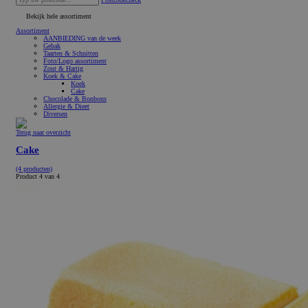
Bekijk hele assortiment
Assortiment
AANBIEDING van de week
Gebak
Taarten & Schnitten
Foto/Logo assortiment
Zout & Hartig
Koek & Cake
Koek
Cake
Chocolade & Bonbons
Allergie & Dieet
Diversen
Terug naar overzicht
Cake
(4 producten)
Product 4 van 4