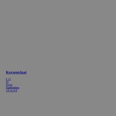
Kersenvlaai
€
13
95
Bestel
Aanbieding
3-8 tm 8-8