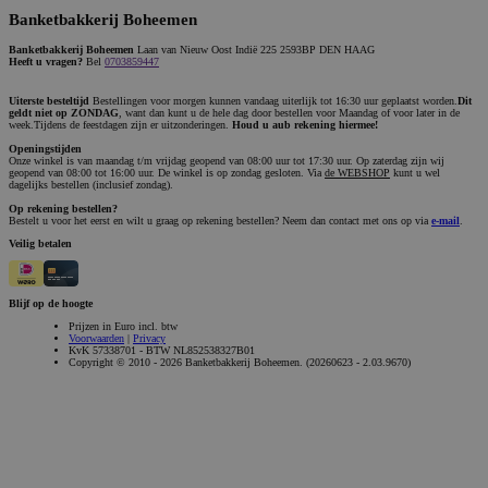
Banketbakkerij Boheemen
Banketbakkerij Boheemen
Laan van Nieuw Oost Indië 225 2593BP DEN HAAG
Heeft u vragen?
Bel
0703859447
Uiterste besteltijd
Bestellingen voor morgen kunnen vandaag uiterlijk tot 16:30 uur geplaatst worden.
Dit
geldt niet op ZONDAG
, want dan kunt u de hele dag door bestellen voor Maandag of voor later in de
week.Tijdens de feestdagen zijn er uitzonderingen.
Houd u aub rekening hiermee!
Openingstijden
Onze winkel is van maandag t/m vrijdag geopend van 08:00 uur tot 17:30 uur. Op zaterdag zijn wij
geopend van 08:00 tot 16:00 uur. De winkel is op zondag gesloten. Via
de WEBSHOP
kunt u wel
dagelijks bestellen (inclusief zondag).
Op rekening bestellen?
Bestelt u voor het eerst en wilt u graag op rekening bestellen? Neem dan contact met ons op via
e-mail
.
Veilig betalen
Blijf op de hoogte
Prijzen in Euro incl. btw
Voorwaarden
|
Privacy
KvK 57338701 - BTW NL852538327B01
Copyright © 2010 - 2026 Banketbakkerij Boheemen. (20260623 - 2.03.9670)