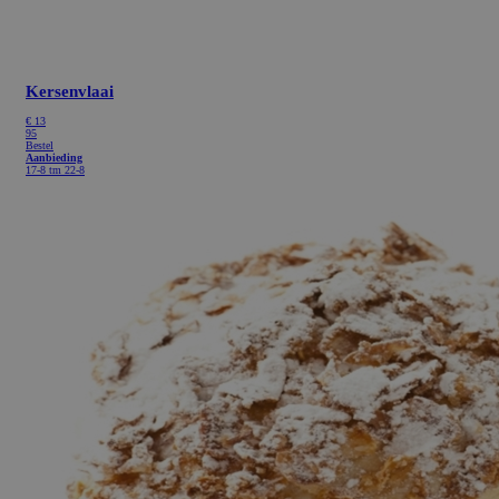
Kersenvlaai
€
13
95
Bestel
Aanbieding
17-8 tm 22-8