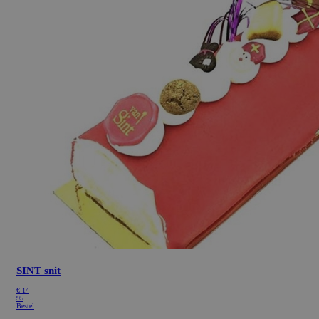
SINT snit
€
14
95
Bestel