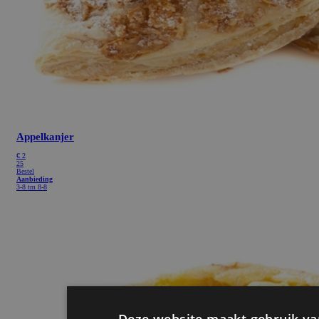
Appelkanjer
€
2
25
Bestel
Aanbieding
3-8 tm 8-8