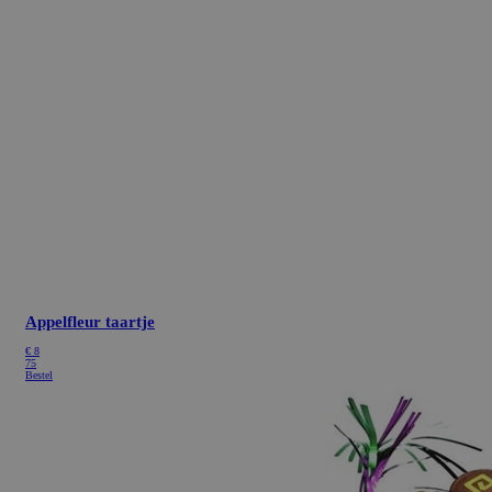
Appelfleur taartje
€
8
75
Bestel