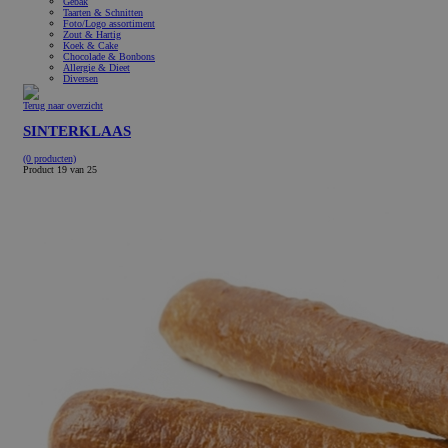
Gebak
Taarten & Schnitten
Foto/Logo assortiment
Zout & Hartig
Koek & Cake
Chocolade & Bonbons
Allergie & Dieet
Diversen
Terug naar overzicht
SINTERKLAAS
(0 producten)
Product 19 van 25