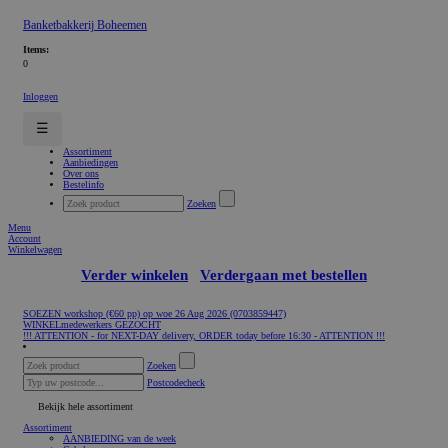
Banketbakkerij Boheemen
Items:
0
Inloggen
☰
Assortiment
Aanbiedingen
Over ons
Bestelinfo
Zoeken
Menu
Account
Winkelwagen
Verder winkelen
Verdergaan met bestellen
SOEZEN workshop (€60 pp) op woe 26 Aug 2026 (0703859447)
WINKELmedewerkers GEZOCHT
!!! ATTENTION - for NEXT-DAY delivery, ORDER today before 16:30 - ATTENTION !!!
Zoeken
Postcodecheck
Bekijk hele assortiment
Assortiment
AANBIEDING van de week