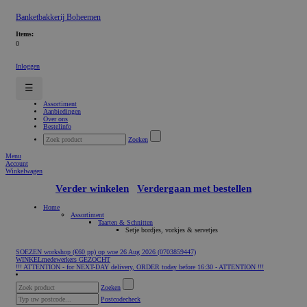
Banketbakkerij Boheemen
Items:
0
Inloggen
☰
Assortiment
Aanbiedingen
Over ons
Bestelinfo
Zoeken
Menu
Account
Winkelwagen
Verder winkelen
Verdergaan met bestellen
Home
Assortiment
Taarten & Schnitten
Setje bordjes, vorkjes & servetjes
SOEZEN workshop (€60 pp) op woe 26 Aug 2026 (0703859447)
WINKELmedewerkers GEZOCHT
!!! ATTENTION - for NEXT-DAY delivery, ORDER today before 16:30 - ATTENTION !!!
Zoeken
Postcodecheck