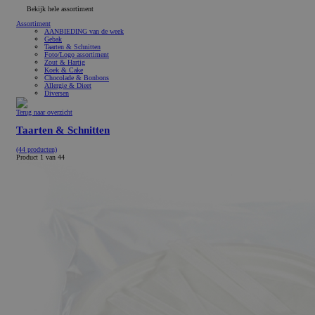
Bekijk hele assortiment
Assortiment
AANBIEDING van de week
Gebak
Taarten & Schnitten
Foto/Logo assortiment
Zout & Hartig
Koek & Cake
Chocolade & Bonbons
Allergie & Dieet
Diversen
Terug naar overzicht
Taarten & Schnitten
(44 producten)
Product 1 van 44