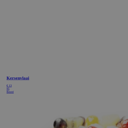
Kersenvlaai
€
13
95
Bestel