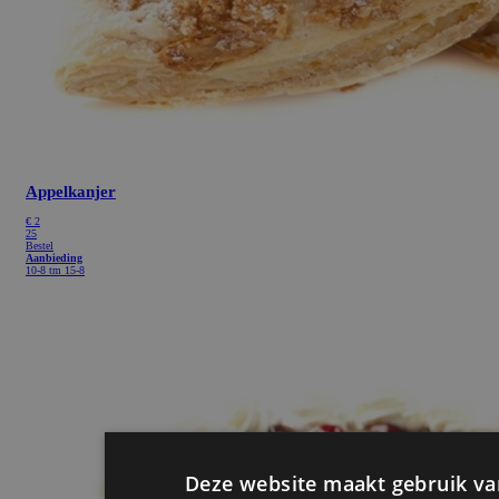
Appelkanjer
€
2
25
Bestel
Aanbieding
10-8 tm 15-8