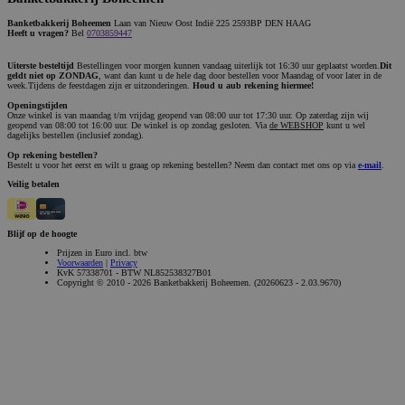
Banketbakkerij Boheemen
Laan van Nieuw Oost Indië 225 2593BP DEN HAAG
Heeft u vragen?
Bel
0703859447
Uiterste besteltijd
Bestellingen voor morgen kunnen vandaag uiterlijk tot 16:30 uur geplaatst worden.
Dit
geldt niet op ZONDAG
, want dan kunt u de hele dag door bestellen voor Maandag of voor later in de
week.Tijdens de feestdagen zijn er uitzonderingen.
Houd u aub rekening hiermee!
Openingstijden
Onze winkel is van maandag t/m vrijdag geopend van 08:00 uur tot 17:30 uur. Op zaterdag zijn wij
geopend van 08:00 tot 16:00 uur. De winkel is op zondag gesloten. Via
de WEBSHOP
kunt u wel
dagelijks bestellen (inclusief zondag).
Op rekening bestellen?
Bestelt u voor het eerst en wilt u graag op rekening bestellen? Neem dan contact met ons op via
e-mail
.
Veilig betalen
Blijf op de hoogte
Prijzen in Euro incl. btw
Voorwaarden
|
Privacy
KvK 57338701 - BTW NL852538327B01
Copyright © 2010 - 2026 Banketbakkerij Boheemen. (20260623 - 2.03.9670)