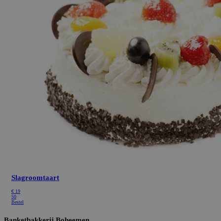
Slagroomtaart
€
19
50
Bestel
Banketbakkerij Boheemen