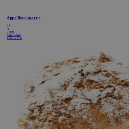
Appelfleur taartje
€
8
75
Bestel
Aanbieding
17-8 tm 22-8