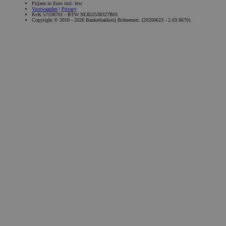
Prijzen in Euro incl. btw
Voorwaarden
|
Privacy
KvK 57338701 - BTW NL852538327B01
Copyright © 2010 - 2026 Banketbakkerij Boheemen. (20260623 - 2.03.9670)