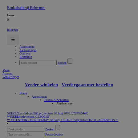
Banketbakkerij Boheemen
Items:
0
Inloggen
☰
Assortiment
Aanbiedingen
Over ons
Bestelinfo
Zoeken
Menu
Account
Winkelwagen
Verder winkelen
Verdergaan met bestellen
Home
Assortiment
Taarten & Schnitten
Abraham taart
SOEZEN workshop (€60 pp) op woe 26 Aug 2026 (0703859447)
WINKELmedewerkers GEZOCHT
!!! ATTENTION - for NEXT-DAY delivery, ORDER today before 16:30 - ATTENTION !!!
Zoeken
Postcodecheck