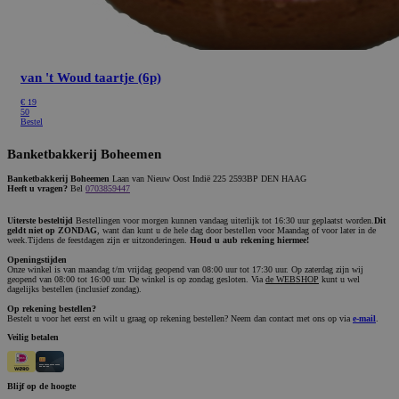
van 't Woud taartje (6p)
€
19
50
Bestel
Banketbakkerij Boheemen
Banketbakkerij Boheemen
Laan van Nieuw Oost Indië 225 2593BP DEN HAAG
Heeft u vragen?
Bel
0703859447
Uiterste besteltijd
Bestellingen voor morgen kunnen vandaag uiterlijk tot 16:30 uur geplaatst worden.
Dit
geldt niet op ZONDAG
, want dan kunt u de hele dag door bestellen voor Maandag of voor later in de
week.Tijdens de feestdagen zijn er uitzonderingen.
Houd u aub rekening hiermee!
Openingstijden
Onze winkel is van maandag t/m vrijdag geopend van 08:00 uur tot 17:30 uur. Op zaterdag zijn wij
geopend van 08:00 tot 16:00 uur. De winkel is op zondag gesloten. Via
de WEBSHOP
kunt u wel
dagelijks bestellen (inclusief zondag).
Op rekening bestellen?
Bestelt u voor het eerst en wilt u graag op rekening bestellen? Neem dan contact met ons op via
e-mail
.
Veilig betalen
Blijf op de hoogte