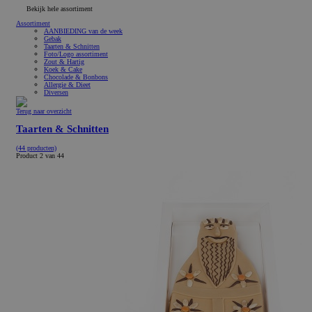
Bekijk hele assortiment
Assortiment
AANBIEDING van de week
Gebak
Taarten & Schnitten
Foto/Logo assortiment
Zout & Hartig
Koek & Cake
Chocolade & Bonbons
Allergie & Dieet
Diversen
Terug naar overzicht
Taarten & Schnitten
(44 producten)
Product 2 van 44