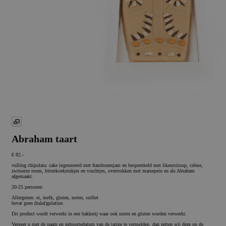
Abraham taart
€ 82.-
vulling chipolata: cake ingesmeerd met frambozenjam en besprenkeld met likeursiroop, crème,
zwitserse room, bitterkoekstukjes en vruchtjes, overtrokken met marsepein en als Abraham
afgemaakt.
20-25 personen
Allergenen: ei, melk, gluten, noten, sulfiet
bevat geen (halal)gelatine.
Dit product wordt verwerkt in een bakkerij waar ook noten en gluten worden verwerkt.
Vergeet u niet de naam en geboortedatum van de jarige te vermelden, dan zetten wij deze op de