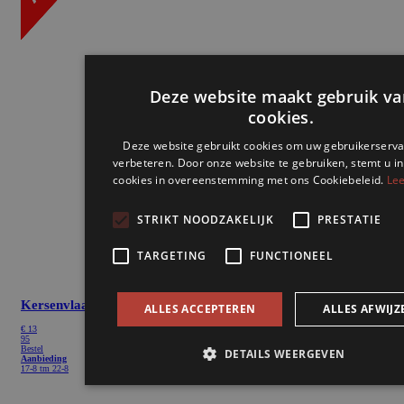
Kersenvlaai
€
13
95
Bestel
Aanbieding
17-8 tm 22-8