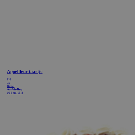
Appelfleur taartje
€
8
75
Bestel
Aanbieding
10-8 tm 15-8