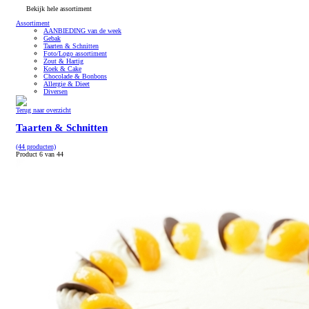
Bekijk hele assortiment
Assortiment
AANBIEDING van de week
Gebak
Taarten & Schnitten
Foto/Logo assortiment
Zout & Hartig
Koek & Cake
Chocolade & Bonbons
Allergie & Dieet
Diversen
Terug naar overzicht
Taarten & Schnitten
(44 producten)
Product 6 van 44