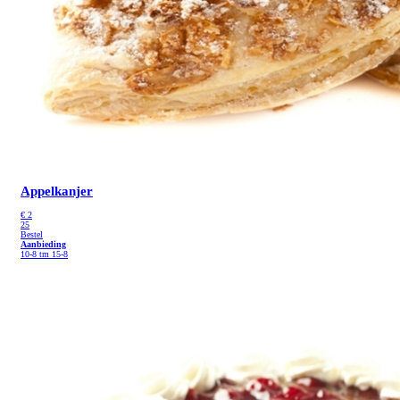
Appelkanjer
€
2
25
Bestel
Aanbieding
10-8 tm 15-8