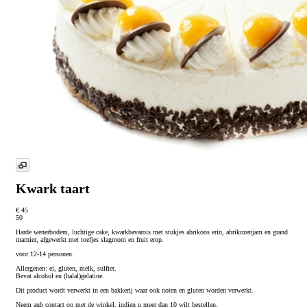
Kwark taart
€ 45
50
Harde wenerbodem, luchtige cake, kwarkbavarois met stukjes abrikoos erin, abrikozenjam en grand
marnier, afgewerkt met toefjes slagroom en fruit erop.
voor 12-14 personen.
Allergenen: ei, gluten, melk, sulfiet.
Bevat alcohol en (halal)gelatine.
Dit product wordt verwerkt in een bakkerij waar ook noten en gluten worden verwerkt.
Neem aub contact op met de winkel, indien u meer dan 10 wilt bestellen.