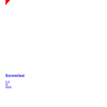
Kersenvlaai
€
13
95
Bestel