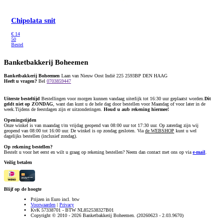
Chipolata snit
€
14
50
Bestel
Banketbakkerij Boheemen
Banketbakkerij Boheemen
Laan van Nieuw Oost Indië 225 2593BP DEN HAAG
Heeft u vragen?
Bel
0703859447
Uiterste besteltijd
Bestellingen voor morgen kunnen vandaag uiterlijk tot 16:30 uur geplaatst worden.
Dit
geldt niet op ZONDAG
, want dan kunt u de hele dag door bestellen voor Maandag of voor later in de
week.Tijdens de feestdagen zijn er uitzonderingen.
Houd u aub rekening hiermee!
Openingstijden
Onze winkel is van maandag t/m vrijdag geopend van 08:00 uur tot 17:30 uur. Op zaterdag zijn wij
geopend van 08:00 tot 16:00 uur. De winkel is op zondag gesloten. Via
de WEBSHOP
kunt u wel
dagelijks bestellen (inclusief zondag).
Op rekening bestellen?
Bestelt u voor het eerst en wilt u graag op rekening bestellen? Neem dan contact met ons op via
e-mail
.
Veilig betalen
Blijf op de hoogte
Prijzen in Euro incl. btw
Voorwaarden
|
Privacy
KvK 57338701 - BTW NL852538327B01
Copyright © 2010 - 2026 Banketbakkerij Boheemen. (20260623 - 2.03.9670)