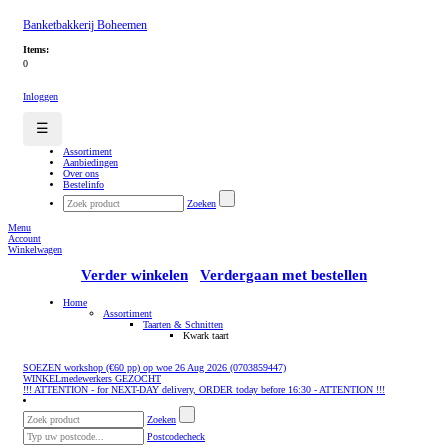
Banketbakkerij Boheemen
Items:
0
Inloggen
☰
Assortiment
Aanbiedingen
Over ons
Bestelinfo
Zoeken
Menu
Account
Winkelwagen
Verder winkelen
Verdergaan met bestellen
Home
Assortiment
Taarten & Schnitten
Kwark taart
SOEZEN workshop (€60 pp) op woe 26 Aug 2026 (0703859447)
WINKELmedewerkers GEZOCHT
!!! ATTENTION - for NEXT-DAY delivery, ORDER today before 16:30 - ATTENTION !!!
Zoeken
Postcodecheck