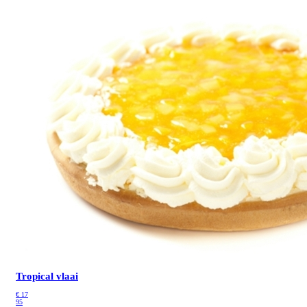
Tropical vlaai
€
17
95