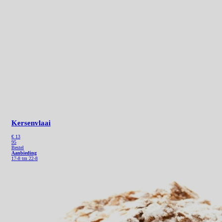
Kersenvlaai
€
13
95
Bestel
Aanbieding
17-8 tm 22-8