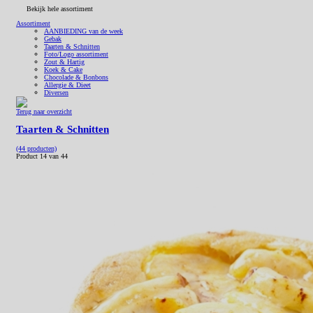
Bekijk hele assortiment
Assortiment
AANBIEDING van de week
Gebak
Taarten & Schnitten
Foto/Logo assortiment
Zout & Hartig
Koek & Cake
Chocolade & Bonbons
Allergie & Dieet
Diversen
Terug naar overzicht
Taarten & Schnitten
(44 producten)
Product 14 van 44