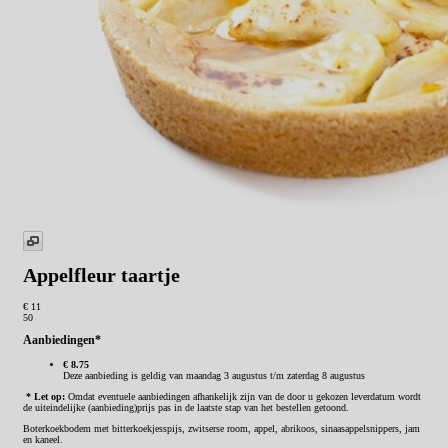
Appelfleur taartje
€ 11
50
Aanbiedingen*
€ 8.75
Deze aanbieding is geldig van maandag 3 augustus t/m zaterdag 8 augustus
* Let op:
Omdat eventuele aanbiedingen afhankelijk zijn van de door u gekozen leverdatum wordt
de uiteindelijke (aanbieding)prijs pas in de laatste stap van het bestellen getoond.
Boterkoekbodem met bitterkoekjesspijs, zwitserse room, appel, abrikoos, sinaasappelsnippers, jam
en kaneel.