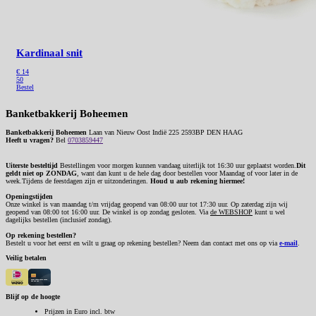
Kardinaal snit
€
14
50
Bestel
Banketbakkerij Boheemen
Banketbakkerij Boheemen
Laan van Nieuw Oost Indië 225 2593BP DEN HAAG
Heeft u vragen?
Bel
0703859447
Uiterste besteltijd
Bestellingen voor morgen kunnen vandaag uiterlijk tot 16:30 uur geplaatst worden.
Dit
geldt niet op ZONDAG
, want dan kunt u de hele dag door bestellen voor Maandag of voor later in de
week.Tijdens de feestdagen zijn er uitzonderingen.
Houd u aub rekening hiermee!
Openingstijden
Onze winkel is van maandag t/m vrijdag geopend van 08:00 uur tot 17:30 uur. Op zaterdag zijn wij
geopend van 08:00 tot 16:00 uur. De winkel is op zondag gesloten. Via
de WEBSHOP
kunt u wel
dagelijks bestellen (inclusief zondag).
Op rekening bestellen?
Bestelt u voor het eerst en wilt u graag op rekening bestellen? Neem dan contact met ons op via
e-mail
.
Veilig betalen
Blijf op de hoogte
Prijzen in Euro incl. btw