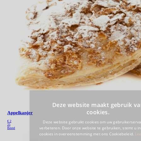
Appelkanjer
€
2
25
Bestel