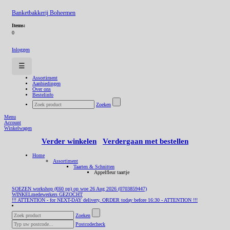
Banketbakkerij Boheemen
Items:
0
Inloggen
☰
Assortiment
Aanbiedingen
Over ons
Bestelinfo
Zoeken
Menu
Account
Winkelwagen
Verder winkelen
Verdergaan met bestellen
Home
Assortiment
Taarten & Schnitten
Appelfleur taartje
SOEZEN workshop (€60 pp) op woe 26 Aug 2026 (0703859447)
WINKELmedewerkers GEZOCHT
!!! ATTENTION - for NEXT-DAY delivery, ORDER today before 16:30 - ATTENTION !!!
Zoeken
Postcodecheck