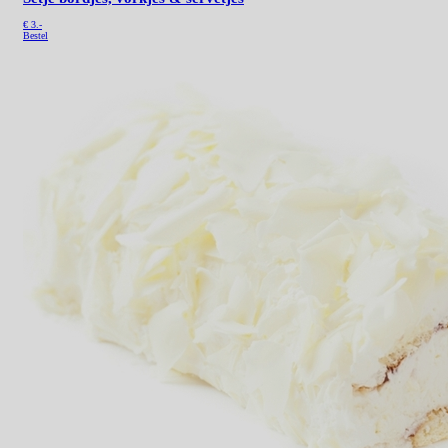
€
3.-
Bestel