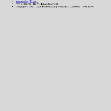
Voorwaarden
|
Privacy
KvK 57338701 - BTW NL852538327B01
Copyright © 2010 - 2026 Banketbakkerij Boheemen. (20260623 - 2.03.9670)