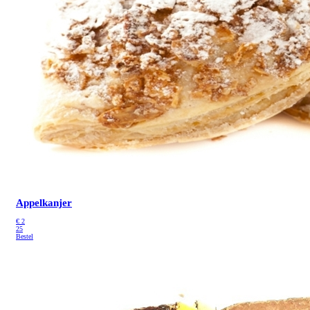
Appelkanjer
€
2
25
Bestel