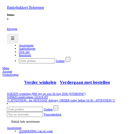
Banketbakkerij Boheemen
Items:
0
Inloggen
☰
Assortiment
Aanbiedingen
Over ons
Bestelinfo
Zoeken
Menu
Account
Winkelwagen
Verder winkelen
Verdergaan met bestellen
SOEZEN workshop (€60 pp) op woe 26 Aug 2026 (0703859447)
WINKELmedewerkers GEZOCHT
!!! ATTENTION - for NEXT-DAY delivery, ORDER today before 16:30 - ATTENTION !!!
Zoeken
Postcodecheck
Bekijk hele assortiment
Assortiment
AANBIEDING van de week