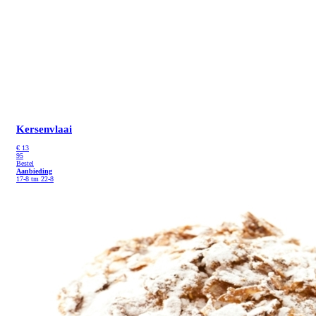
Kersenvlaai
€
13
95
Bestel
Aanbieding
17-8 tm 22-8