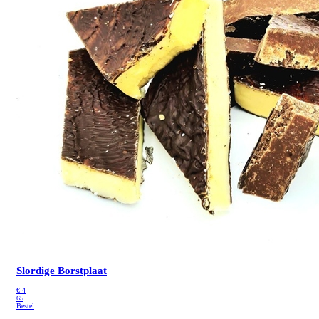
Slordige Borstplaat
€
4
65
Bestel