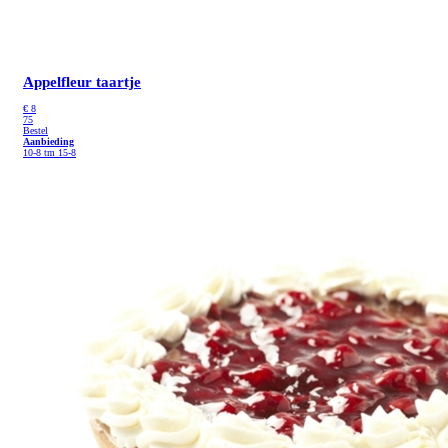
Appelfleur taartje
€
8
75
Bestel
Aanbieding
10-8 tm 15-8