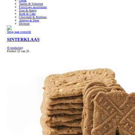
Gebak
Taarten & Schnitten
Foto/Logo assortiment
Zout & Hartig
Koek & Cake
Chocolade & Bonbons
Allergie & Dieet
Diversen
Terug naar overzicht
SINTERKLAAS
(0 producten)
Product 22 van 25