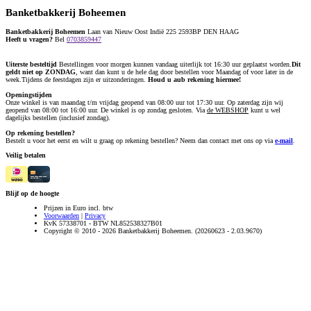
Banketbakkerij Boheemen
Banketbakkerij Boheemen
Laan van Nieuw Oost Indië 225 2593BP DEN HAAG
Heeft u vragen?
Bel
0703859447
Uiterste besteltijd
Bestellingen voor morgen kunnen vandaag uiterlijk tot 16:30 uur geplaatst worden.
Dit
geldt niet op ZONDAG
, want dan kunt u de hele dag door bestellen voor Maandag of voor later in de
week.Tijdens de feestdagen zijn er uitzonderingen.
Houd u aub rekening hiermee!
Openingstijden
Onze winkel is van maandag t/m vrijdag geopend van 08:00 uur tot 17:30 uur. Op zaterdag zijn wij
geopend van 08:00 tot 16:00 uur. De winkel is op zondag gesloten. Via
de WEBSHOP
kunt u wel
dagelijks bestellen (inclusief zondag).
Op rekening bestellen?
Bestelt u voor het eerst en wilt u graag op rekening bestellen? Neem dan contact met ons op via
e-mail
.
Veilig betalen
Blijf op de hoogte
Prijzen in Euro incl. btw
Voorwaarden
|
Privacy
KvK 57338701 - BTW NL852538327B01
Copyright © 2010 - 2026 Banketbakkerij Boheemen. (20260623 - 2.03.9670)