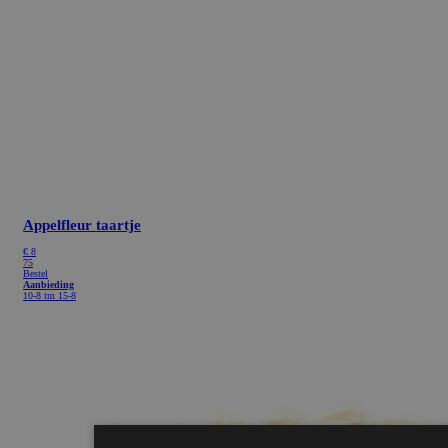
Appelfleur taartje
€
8
75
Bestel
Aanbieding
10-8 tm 15-8