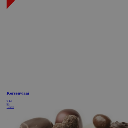
Kersenvlaai
€
13
95
Bestel