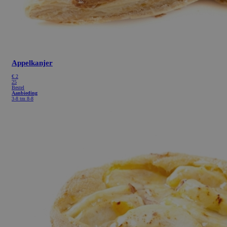
Appelkanjer
€
2
25
Bestel
Aanbieding
3-8 tm 8-8