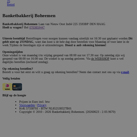
25
Bestel
Banketbakkerij Boheemen
Banketbakkerij Boheemen
Laan van Nieuw Oost Indië 225 2593BP DEN HAAG
Heeft u vragen?
Bel
0703859447
Uiterste besteltijd
Bestellingen voor morgen kunnen vandaag uiterlijk tot 16:30 uur geplaatst worden.
Dit
geldt niet op ZONDAG
, want dan kunt u de hele dag door bestellen voor Maandag of voor later in de
week.Tijdens de feestdagen zijn er uitzonderingen.
Houd u aub rekening hiermee!
Openingstijden
Onze winkel is van maandag t/m vrijdag geopend van 08:00 uur tot 17:30 uur. Op zaterdag zijn wij
geopend van 08:00 tot 16:00 uur. De winkel is op zondag gesloten. Via
de WEBSHOP
kunt u wel
dagelijks bestellen (inclusief zondag).
Op rekening bestellen?
Bestelt u voor het eerst en wilt u graag op rekening bestellen? Neem dan contact met ons op via
e-mail
.
Veilig betalen
Blijf op de hoogte
Prijzen in Euro incl. btw
Voorwaarden
|
Privacy
KvK 57338701 - BTW NL852538327B01
Copyright © 2010 - 2026 Banketbakkerij Boheemen. (20260623 - 2.03.9670)