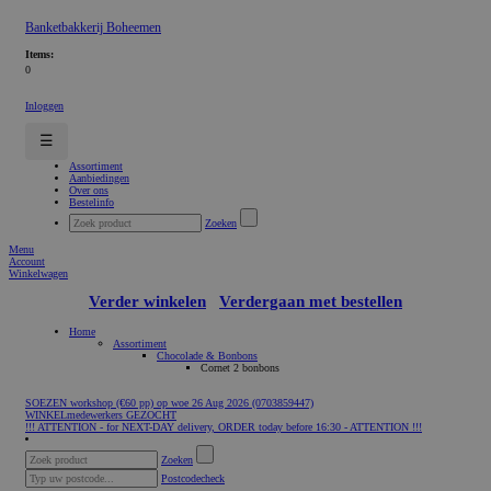
Banketbakkerij Boheemen
Items:
0
Inloggen
☰
Assortiment
Aanbiedingen
Over ons
Bestelinfo
Zoeken
Menu
Account
Winkelwagen
Verder winkelen
Verdergaan met bestellen
Home
Assortiment
Chocolade & Bonbons
Cornet 2 bonbons
SOEZEN workshop (€60 pp) op woe 26 Aug 2026 (0703859447)
WINKELmedewerkers GEZOCHT
!!! ATTENTION - for NEXT-DAY delivery, ORDER today before 16:30 - ATTENTION !!!
Zoeken
Postcodecheck