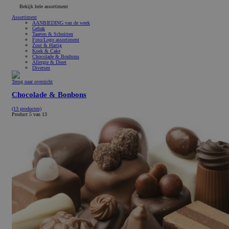
Bekijk hele assortiment
Assortiment
AANBIEDING van de week
Gebak
Taarten & Schnitten
Foto/Logo assortiment
Zout & Hartig
Koek & Cake
Chocolade & Bonbons
Allergie & Dieet
Diversen
Terug naar overzicht
Chocolade & Bonbons
(13 producten)
Product 5 van 13