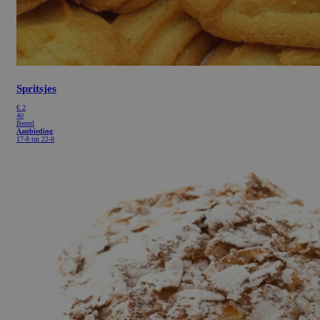
Spritsjes
€
2
40
Bestel
Aanbieding
17-8 tm 22-8