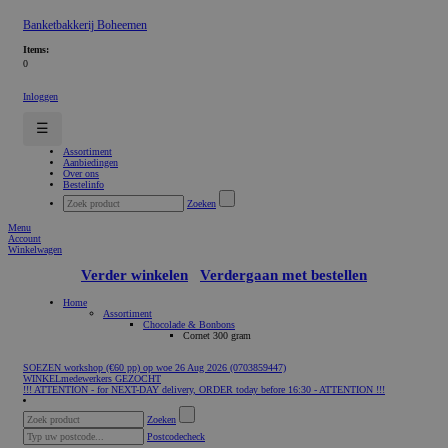
Banketbakkerij Boheemen
Items:
0
Inloggen
☰
Assortiment
Aanbiedingen
Over ons
Bestelinfo
Zoeken
Menu
Account
Winkelwagen
Verder winkelen
Verdergaan met bestellen
Home
Assortiment
Chocolade & Bonbons
Cornet 300 gram
SOEZEN workshop (€60 pp) op woe 26 Aug 2026 (0703859447)
WINKELmedewerkers GEZOCHT
!!! ATTENTION - for NEXT-DAY delivery, ORDER today before 16:30 - ATTENTION !!!
Zoeken
Postcodecheck