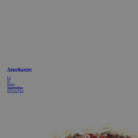
Appelkanjer
€
2
25
Bestel
Aanbieding
10-8 tm 15-8