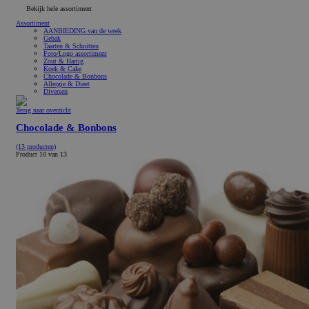
Bekijk hele assortiment
Assortiment
AANBIEDING van de week
Gebak
Taarten & Schnitten
Foto/Logo assortiment
Zout & Hartig
Koek & Cake
Chocolade & Bonbons
Allergie & Dieet
Diversen
Terug naar overzicht
Chocolade & Bonbons
(13 producten)
Product 10 van 13