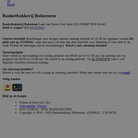
40
Bestel
Banketbakkerij Boheemen
Banketbakkerij Boheemen
Laan van Nieuw Oost Indië 225 2593BP DEN HAAG
Heeft u vragen?
Bel
0703859447
Uiterste besteltijd
Bestellingen voor morgen kunnen vandaag uiterlijk tot 16:30 uur geplaatst worden.
Dit
geldt niet op ZONDAG
, want dan kunt u de hele dag door bestellen voor Maandag of voor later in de
week.Tijdens de feestdagen zijn er uitzonderingen.
Houd u aub rekening hiermee!
Openingstijden
Onze winkel is van maandag t/m vrijdag geopend van 08:00 uur tot 17:30 uur. Op zaterdag zijn wij
geopend van 08:00 tot 16:00 uur. De winkel is op zondag gesloten. Via
de WEBSHOP
kunt u wel
dagelijks bestellen (inclusief zondag).
Op rekening bestellen?
Bestelt u voor het eerst en wilt u graag op rekening bestellen? Neem dan contact met ons op via
e-mail
.
Veilig betalen
Blijf op de hoogte
Prijzen in Euro incl. btw
Voorwaarden
|
Privacy
KvK 57338701 - BTW NL852538327B01
Copyright © 2010 - 2026 Banketbakkerij Boheemen. (20260623 - 2.03.9670)