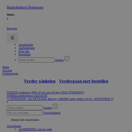
Banketbakkerij Boheemen
Items:
0
Inloggen
☰
Assortiment
Aanbiedingen
Over ons
Bestelinfo
Zoeken
Menu
Account
Winkelwagen
Verder winkelen
Verdergaan met bestellen
SOEZEN workshop (€60 pp) op woe 26 Aug 2026 (0703859447)
WINKELmedewerkers GEZOCHT
!!! ATTENTION - for NEXT-DAY delivery, ORDER today before 16:30 - ATTENTION !!!
Zoeken
Postcodecheck
Bekijk hele assortiment
Assortiment
AANBIEDING van de week