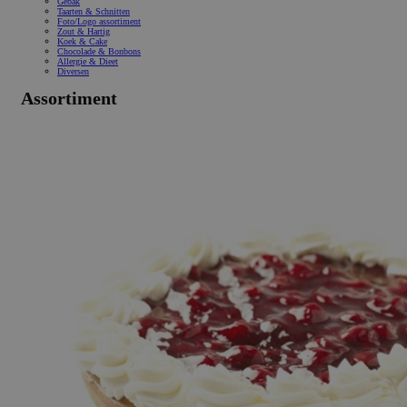
Gebak
Taarten & Schnitten
Foto/Logo assortiment
Zout & Hartig
Koek & Cake
Chocolade & Bonbons
Allergie & Dieet
Diversen
Assortiment