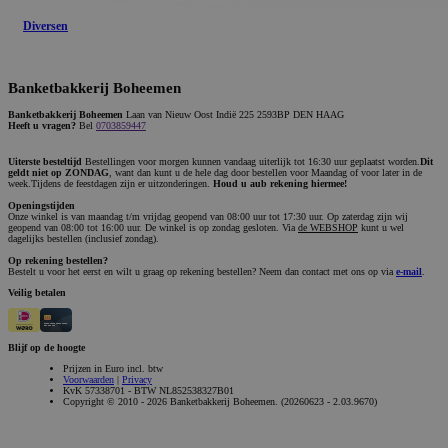
Diversen
Banketbakkerij Boheemen
Banketbakkerij Boheemen
Laan van Nieuw Oost Indië 225 2593BP DEN HAAG
Heeft u vragen?
Bel
0703859447
Uiterste besteltijd
Bestellingen voor morgen kunnen vandaag uiterlijk tot 16:30 uur geplaatst worden.
Dit
geldt niet op ZONDAG
, want dan kunt u de hele dag door bestellen voor Maandag of voor later in de
week.Tijdens de feestdagen zijn er uitzonderingen.
Houd u aub rekening hiermee!
Openingstijden
Onze winkel is van maandag t/m vrijdag geopend van 08:00 uur tot 17:30 uur. Op zaterdag zijn wij
geopend van 08:00 tot 16:00 uur. De winkel is op zondag gesloten. Via
de WEBSHOP
kunt u wel
dagelijks bestellen (inclusief zondag).
Op rekening bestellen?
Bestelt u voor het eerst en wilt u graag op rekening bestellen? Neem dan contact met ons op via
e-mail
.
Veilig betalen
Blijf op de hoogte
Prijzen in Euro incl. btw
Voorwaarden
|
Privacy
KvK 57338701 - BTW NL852538327B01
Copyright © 2010 - 2026 Banketbakkerij Boheemen. (20260623 - 2.03.9670)