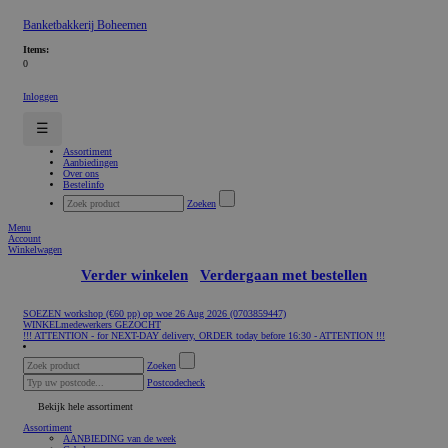
Banketbakkerij Boheemen
Items:
0
Inloggen
☰
Assortiment
Aanbiedingen
Over ons
Bestelinfo
Zoeken
Menu
Account
Winkelwagen
Verder winkelen
Verdergaan met bestellen
SOEZEN workshop (€60 pp) op woe 26 Aug 2026 (0703859447)
WINKELmedewerkers GEZOCHT
!!! ATTENTION - for NEXT-DAY delivery, ORDER today before 16:30 - ATTENTION !!!
Zoeken
Postcodecheck
Bekijk hele assortiment
Assortiment
AANBIEDING van de week