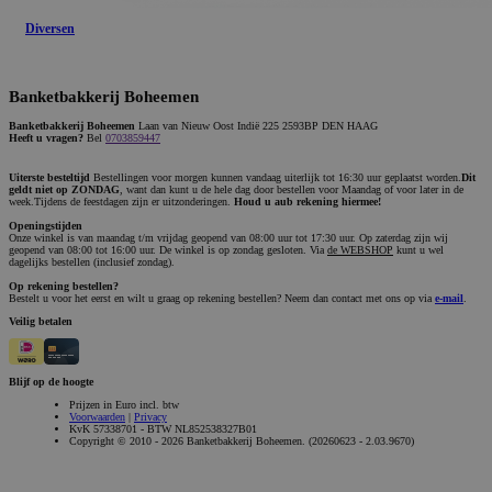
Diversen
Banketbakkerij Boheemen
Banketbakkerij Boheemen
Laan van Nieuw Oost Indië 225 2593BP DEN HAAG
Heeft u vragen?
Bel
0703859447
Uiterste besteltijd
Bestellingen voor morgen kunnen vandaag uiterlijk tot 16:30 uur geplaatst worden.
Dit
geldt niet op ZONDAG
, want dan kunt u de hele dag door bestellen voor Maandag of voor later in de
week.Tijdens de feestdagen zijn er uitzonderingen.
Houd u aub rekening hiermee!
Openingstijden
Onze winkel is van maandag t/m vrijdag geopend van 08:00 uur tot 17:30 uur. Op zaterdag zijn wij
geopend van 08:00 tot 16:00 uur. De winkel is op zondag gesloten. Via
de WEBSHOP
kunt u wel
dagelijks bestellen (inclusief zondag).
Op rekening bestellen?
Bestelt u voor het eerst en wilt u graag op rekening bestellen? Neem dan contact met ons op via
e-mail
.
Veilig betalen
Blijf op de hoogte
Prijzen in Euro incl. btw
Voorwaarden
|
Privacy
KvK 57338701 - BTW NL852538327B01
Copyright © 2010 - 2026 Banketbakkerij Boheemen. (20260623 - 2.03.9670)