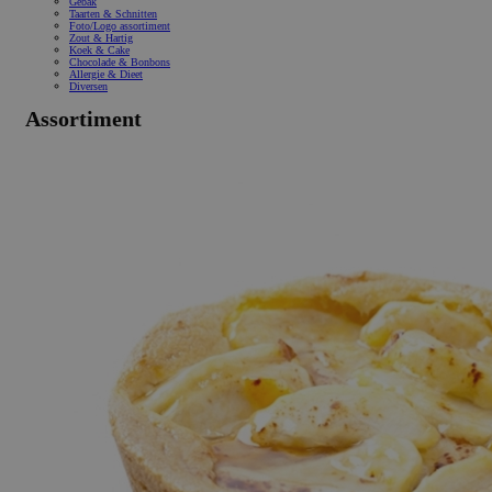
Gebak
Taarten & Schnitten
Foto/Logo assortiment
Zout & Hartig
Koek & Cake
Chocolade & Bonbons
Allergie & Dieet
Diversen
Assortiment