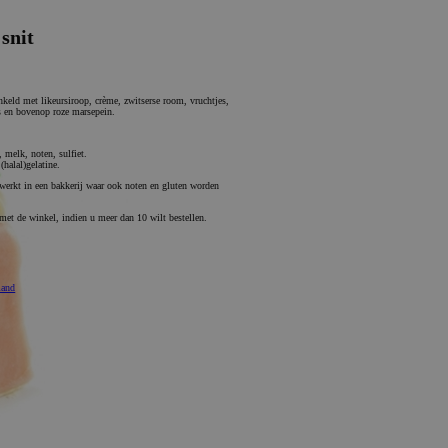
snit
nkeld met likeursiroop, crème, zwitserse room, vruchtjes,
s en bovenop roze marsepein.
, melk, noten, sulfiet.
(halal)gelatine.
werkt in een bakkerij waar ook noten en gluten worden
et de winkel, indien u meer dan 10 wilt bestellen.
mand