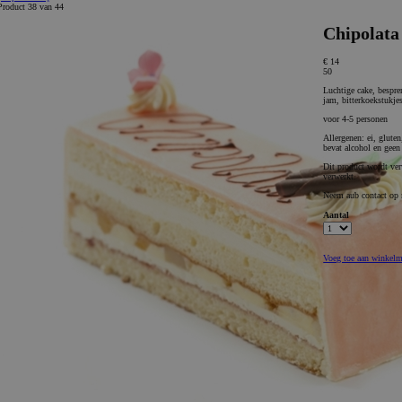
Product 38 van 44
Chipolata 
€ 14
50
Luchtige cake, bespre
jam, bitterkoekstukje
voor 4-5 personen
Allergenen: ei, gluten
bevat alcohol en geen 
Dit product wordt ver
verwerkt.
Neem aub contact op m
Aantal
Voeg toe aan winkel