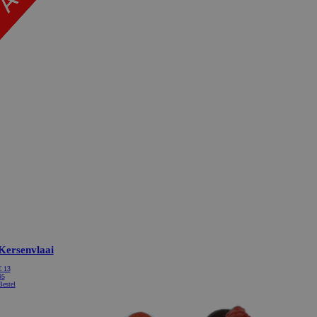
Kersenvlaai
€
13
95
Bestel