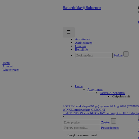
Banketbakkerij Boheemen
☰
Assortiment
Aanbiedingen
Over ons
Bestelinfo
Zoeken
Menu
Account
Winkelwagen
Home
Assortiment
Taarten & Schnitten
Chipolata snit
SOEZEN workshop (€60 pp) op woe 26 Aug 2026 (0703859
WINKELmedewerkers GEZOCHT
!!! ATTENTION - for NEXT-DAY delivery, ORDER today be
Zoeken
Postcodecheck
Bekijk hele assortiment