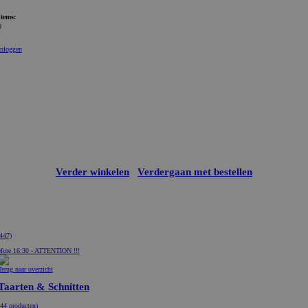
Items:
0
Inloggen
Verder winkelen
Verdergaan met bestellen
447)
fore 16:30 - ATTENTION !!!
Terug naar overzicht
Taarten & Schnitten
(44 producten)