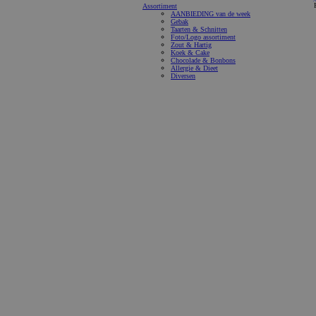
Assortiment
AANBIEDING van de week
Gebak
Taarten & Schnitten
Foto/Logo assortiment
Zout & Hartig
Koek & Cake
Chocolade & Bonbons
Allergie & Dieet
Diversen