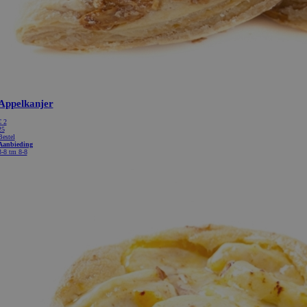
Appelkanjer
€
2
25
Bestel
Aanbieding
3-8 tm 8-8