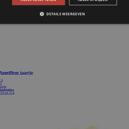
Appelfleur taartje
€
8
75
Bestel
Aanbieding
10-8 tm 15-8