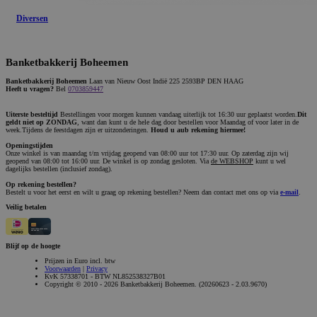
Diversen
Banketbakkerij Boheemen
Banketbakkerij Boheemen
Laan van Nieuw Oost Indië 225 2593BP DEN HAAG
Heeft u vragen?
Bel
0703859447
Uiterste besteltijd
Bestellingen voor morgen kunnen vandaag uiterlijk tot 16:30 uur geplaatst worden.
Dit
geldt niet op ZONDAG
, want dan kunt u de hele dag door bestellen voor Maandag of voor later in de
week.Tijdens de feestdagen zijn er uitzonderingen.
Houd u aub rekening hiermee!
Openingstijden
Onze winkel is van maandag t/m vrijdag geopend van 08:00 uur tot 17:30 uur. Op zaterdag zijn wij
geopend van 08:00 tot 16:00 uur. De winkel is op zondag gesloten. Via
de WEBSHOP
kunt u wel
dagelijks bestellen (inclusief zondag).
Op rekening bestellen?
Bestelt u voor het eerst en wilt u graag op rekening bestellen? Neem dan contact met ons op via
e-mail
.
Veilig betalen
Blijf op de hoogte
Prijzen in Euro incl. btw
Voorwaarden
|
Privacy
KvK 57338701 - BTW NL852538327B01
Copyright © 2010 - 2026 Banketbakkerij Boheemen. (20260623 - 2.03.9670)