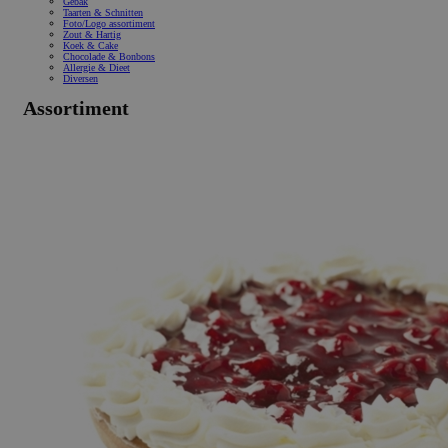
Gebak
Taarten & Schnitten
Foto/Logo assortiment
Zout & Hartig
Koek & Cake
Chocolade & Bonbons
Allergie & Dieet
Diversen
Assortiment