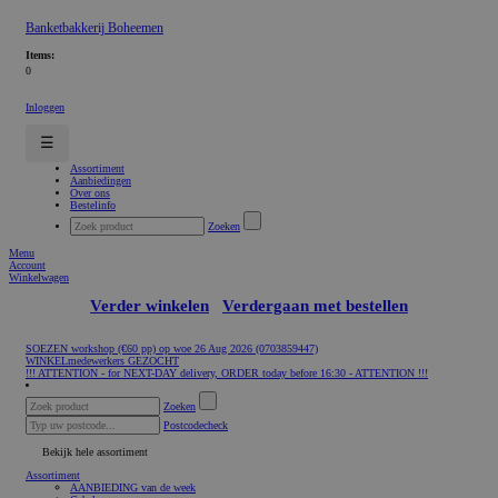
Banketbakkerij Boheemen
Items:
0
Inloggen
☰
Assortiment
Aanbiedingen
Over ons
Bestelinfo
Zoeken
Menu
Account
Winkelwagen
Verder winkelen
Verdergaan met bestellen
SOEZEN workshop (€60 pp) op woe 26 Aug 2026 (0703859447)
WINKELmedewerkers GEZOCHT
!!! ATTENTION - for NEXT-DAY delivery, ORDER today before 16:30 - ATTENTION !!!
Zoeken
Postcodecheck
Bekijk hele assortiment
Assortiment
AANBIEDING van de week