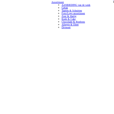
Assortiment
AANBIEDING van de week
Gebak
Taarten & Schnitten
Foto/Logo assortiment
Zout & Hartig
Koek & Cake
Chocolade & Bonbons
Allergie & Dieet
Diversen