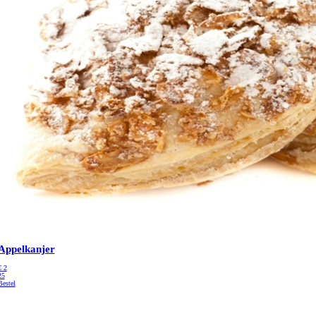
Appelkanjer
€
2
25
Bestel