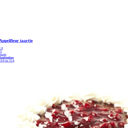
Appelfleur taartje
€
8
75
Bestel
Aanbieding
10-8 tm 15-8