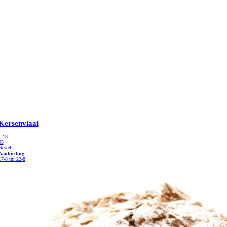
Kersenvlaai
€
13
95
Bestel
Aanbieding
17-8 tm 22-8