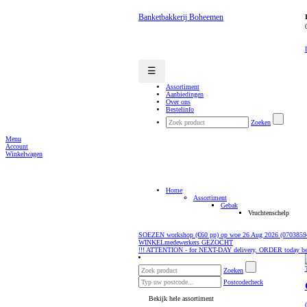
Banketbakkerij Boheemen
☰
Assortiment
Aanbiedingen
Over ons
Bestelinfo
Zoeken
Menu
Account
Winkelwagen
Home
Assortiment
Gebak
Vruchtenschelp
SOEZEN workshop (€60 pp) op woe 26 Aug 2026 (0703859
WINKELmedewerkers GEZOCHT
!!! ATTENTION - for NEXT-DAY delivery, ORDER today be
Zoeken
Postcodecheck
Bekijk hele assortiment