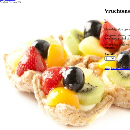
Product 31 van 33
Vruchtens
€ 3
25
bladerdeegbakje, gevu
allergenen: gluten, me
bevat geen alcohol of 
Dit product wordt ver
verwerkt.
Aantal
Voeg toe aan winkel