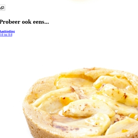
Probeer ook eens...
Aanbieding
3-8 tm 8-8