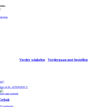
Items:
0
Inloggen
Verder winkelen
Verdergaan met bestellen
447)
fore 16:30 - ATTENTION !!!
Terug naar overzicht
Gebak
(33 producten)