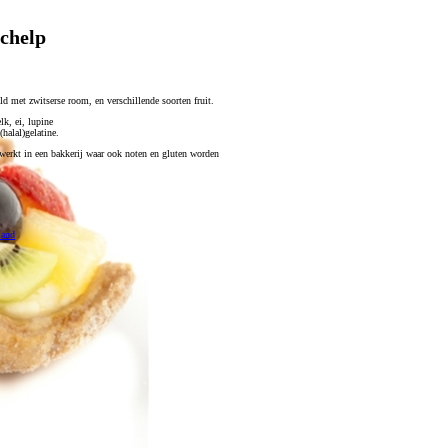
chelp
ld met zwitserse room, en verschillende soorten fruit.
lk, ei, lupine
(halal)gelatine.
werkt in een bakkerij waar ook noten en gluten worden
mand