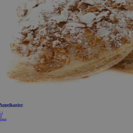
Appelkanjer
€
2
25
Bestel