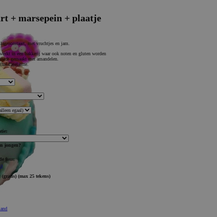
rt + marsepein + plaatje
 slagroomtaart, met vruchtjes en jam.
werkt in een bakkerij waar ook noten en gluten worden
wordt gemaakt met amandelen.
(halal)gelatine.
tie:
en jongen?
de foto:
s)
:
(gratis)
(max 25 tekens)
mand