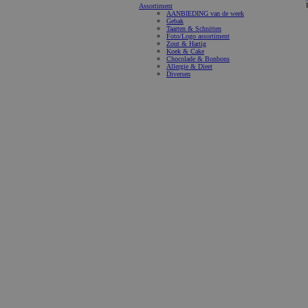
Assortiment
AANBIEDING van de week
Gebak
Taarten & Schnitten
Foto/Logo assortiment
Zout & Hartig
Koek & Cake
Chocolade & Bonbons
Allergie & Dieet
Diversen