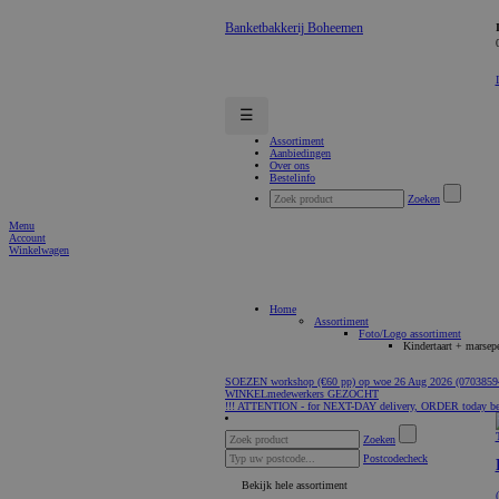
Banketbakkerij Boheemen
☰
Assortiment
Aanbiedingen
Over ons
Bestelinfo
Zoeken
Menu
Account
Winkelwagen
Home
Assortiment
Foto/Logo assortiment
Kindertaart + marsepe
SOEZEN workshop (€60 pp) op woe 26 Aug 2026 (0703859
WINKELmedewerkers GEZOCHT
!!! ATTENTION - for NEXT-DAY delivery, ORDER today be
Zoeken
Postcodecheck
Bekijk hele assortiment