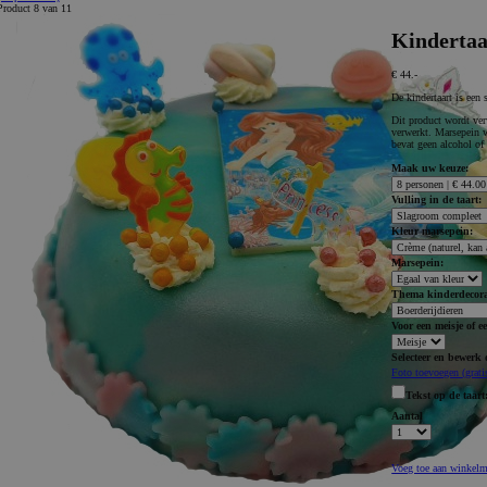
Product 8 van 11
Kindertaa
€ 44.-
De kindertaart is een
Dit product wordt ver
verwerkt. Marsepein 
bevat geen alcohol of 
Maak uw keuze:
Vulling in de taart:
Kleur marsepein:
Marsepein:
Thema kinderdecora
Voor een meisje of e
Selecteer en bewerk 
Foto toevoegen
(grati
Tekst op de taart
Aantal
Voeg toe aan winkel