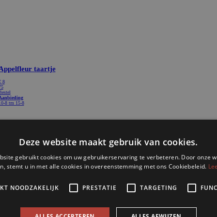
Appelfleur taartje
€
8
75
Bestel
Aanbieding
10-8 tm 15-8