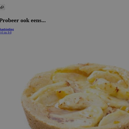
Probeer ook eens...
Aanbieding
3-8 tm 8-8