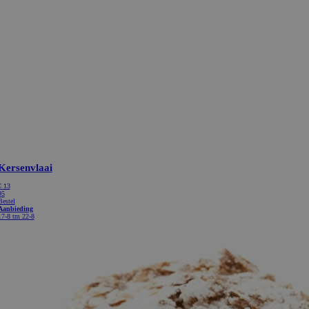
Kersenvlaai
€
13
95
Bestel
Aanbieding
17-8 tm 22-8