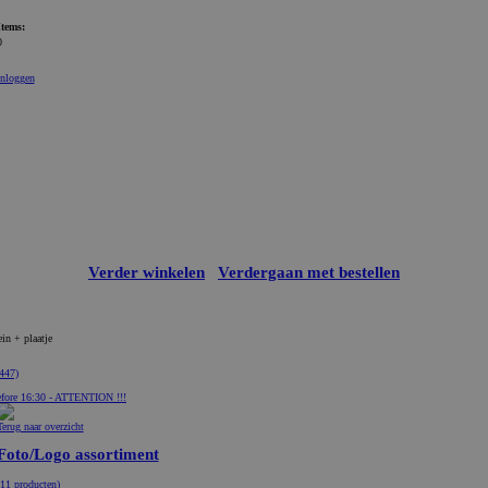
Items:
0
Inloggen
Verder winkelen
Verdergaan met bestellen
in + plaatje
447)
fore 16:30 - ATTENTION !!!
Terug naar overzicht
Foto/Logo assortiment
(11 producten)