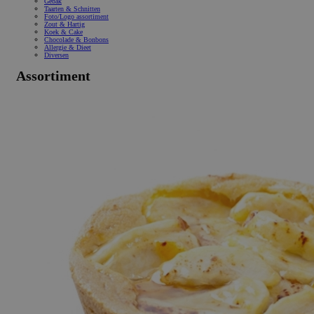
Gebak
Taarten & Schnitten
Foto/Logo assortiment
Zout & Hartig
Koek & Cake
Chocolade & Bonbons
Allergie & Dieet
Diversen
Assortiment