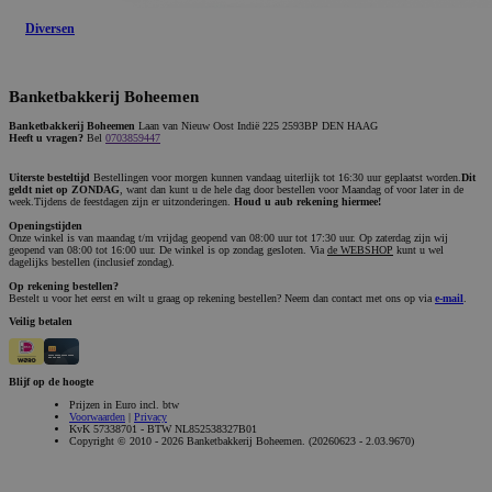
Diversen
Banketbakkerij Boheemen
Banketbakkerij Boheemen
Laan van Nieuw Oost Indië 225 2593BP DEN HAAG
Heeft u vragen?
Bel
0703859447
Uiterste besteltijd
Bestellingen voor morgen kunnen vandaag uiterlijk tot 16:30 uur geplaatst worden.
Dit
geldt niet op ZONDAG
, want dan kunt u de hele dag door bestellen voor Maandag of voor later in de
week.Tijdens de feestdagen zijn er uitzonderingen.
Houd u aub rekening hiermee!
Openingstijden
Onze winkel is van maandag t/m vrijdag geopend van 08:00 uur tot 17:30 uur. Op zaterdag zijn wij
geopend van 08:00 tot 16:00 uur. De winkel is op zondag gesloten. Via
de WEBSHOP
kunt u wel
dagelijks bestellen (inclusief zondag).
Op rekening bestellen?
Bestelt u voor het eerst en wilt u graag op rekening bestellen? Neem dan contact met ons op via
e-mail
.
Veilig betalen
Blijf op de hoogte
Prijzen in Euro incl. btw
Voorwaarden
|
Privacy
KvK 57338701 - BTW NL852538327B01
Copyright © 2010 - 2026 Banketbakkerij Boheemen. (20260623 - 2.03.9670)