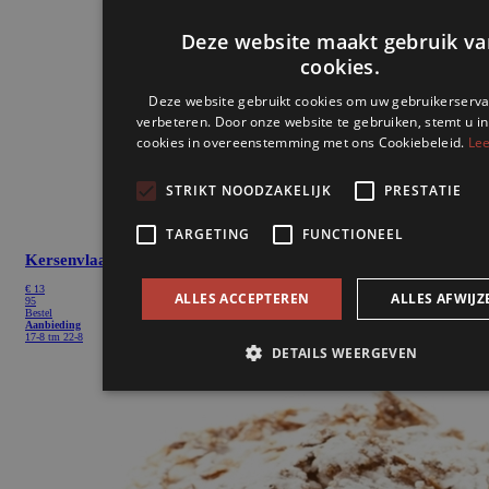
Deze website maakt gebruik va
cookies.
Deze website gebruikt cookies om uw gebruikerserva
verbeteren. Door onze website te gebruiken, stemt u in
cookies in overeenstemming met ons Cookiebeleid.
Lee
STRIKT NOODZAKELIJK
PRESTATIE
TARGETING
FUNCTIONEEL
Kersenvlaai
€
13
ALLES ACCEPTEREN
ALLES AFWIJZ
95
Bestel
Aanbieding
17-8 tm 22-8
DETAILS WEERGEVEN
Strikt noodzakelijk
Prestatie
Targeting
Funct
Strikt noodzakelijke cookies maken de kernfunctionaliteiten v