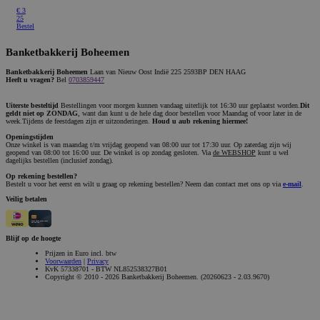
€
3
25
Bestel
Banketbakkerij Boheemen
Banketbakkerij Boheemen
Laan van Nieuw Oost Indië 225 2593BP DEN HAAG
Heeft u vragen?
Bel
0703859447
Uiterste besteltijd
Bestellingen voor morgen kunnen vandaag uiterlijk tot 16:30 uur geplaatst worden.
Dit
geldt niet op ZONDAG
, want dan kunt u de hele dag door bestellen voor Maandag of voor later in de
week.Tijdens de feestdagen zijn er uitzonderingen.
Houd u aub rekening hiermee!
Openingstijden
Onze winkel is van maandag t/m vrijdag geopend van 08:00 uur tot 17:30 uur. Op zaterdag zijn wij
geopend van 08:00 tot 16:00 uur. De winkel is op zondag gesloten. Via
de WEBSHOP
kunt u wel
dagelijks bestellen (inclusief zondag).
Op rekening bestellen?
Bestelt u voor het eerst en wilt u graag op rekening bestellen? Neem dan contact met ons op via
e-mail
.
Veilig betalen
Blijf op de hoogte
Prijzen in Euro incl. btw
Voorwaarden
|
Privacy
KvK 57338701 - BTW NL852538327B01
Copyright © 2010 - 2026 Banketbakkerij Boheemen. (20260623 - 2.03.9670)