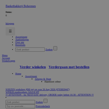
Banketbakkerij Boheemen
Items:
0
Inloggen
☰
Assortiment
Aanbiedingen
Over ons
Bestelinfo
Zoeken
Menu
Account
Winkelwagen
Verder winkelen
Verdergaan met bestellen
Home
Assortiment
Allergie & Dieet
Hazelnoot crème
SOEZEN workshop (€60 pp) op woe 26 Aug 2026 (0703859447)
WINKELmedewerkers GEZOCHT
!!! ATTENTION - for NEXT-DAY delivery, ORDER today before 16:30 - ATTENTION !!!
Zoeken
Postcodecheck