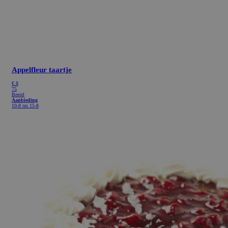
Appelfleur taartje
€
8
75
Bestel
Aanbieding
10-8 tm 15-8