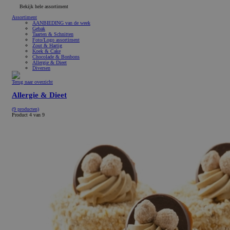
Bekijk hele assortiment
Assortiment
AANBIEDING van de week
Gebak
Taarten & Schnitten
Foto/Logo assortiment
Zout & Hartig
Koek & Cake
Chocolade & Bonbons
Allergie & Dieet
Diversen
Terug naar overzicht
Allergie & Dieet
(9 producten)
Product 4 van 9