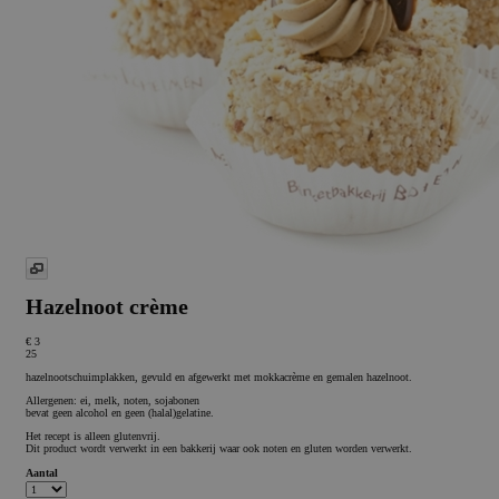
Hazelnoot crème
€ 3
25
hazelnootschuimplakken, gevuld en afgewerkt met mokkacrème en gemalen hazelnoot.
Allergenen: ei, melk, noten, sojabonen
bevat geen alcohol en geen (halal)gelatine.
Het recept is alleen glutenvrij.
Dit product wordt verwerkt in een bakkerij waar ook noten en gluten worden verwerkt.
Aantal